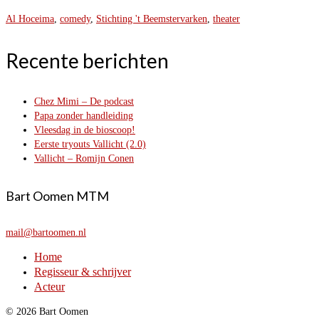
Al Hoceima
,
comedy
,
Stichting 't Beemstervarken
,
theater
Recente berichten
Chez Mimi – De podcast
Papa zonder handleiding
Vleesdag in de bioscoop!
Eerste tryouts Vallicht (2.0)
Vallicht – Romijn Conen
Bart Oomen MTM
mail@bartoomen.nl
Home
Regisseur & schrijver
Acteur
© 2026 Bart Oomen