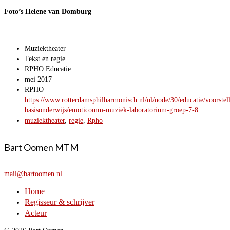
Foto’s Helene van Domburg
Muziektheater
Tekst en regie
RPHO Educatie
mei 2017
RPHO
https://www.rotterdamsphilharmonisch.nl/nl/node/30/educatie/voorstel
basisonderwijs/emoticomm-muziek-laboratorium-groep-7-8
muziektheater
,
regie
,
Rpho
Bart Oomen MTM
mail@bartoomen.nl
Home
Regisseur & schrijver
Acteur