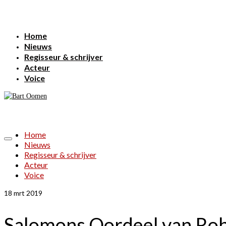
Home
Nieuws
Regisseur & schrijver
Acteur
Voice
Home
Nieuws
Regisseur & schrijver
Acteur
Voice
18
mrt 2019
Salomons Oordeel van Rober