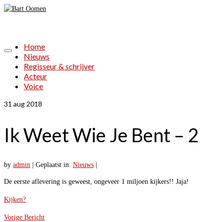
Home
Nieuws
Regisseur & schrijver
Acteur
Voice
31
aug 2018
Ik Weet Wie Je Bent – 2
by
admin
|
Geplaatst in:
Nieuws
|
De eerste aflevering is geweest, ongeveer 1 miljoen kijkers!! Jaja!
Kijken?
Vorige Bericht